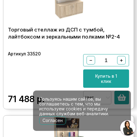
Торговый стеллаж из ДСП с тумбой,
лайтбоксом и зеркальными полками №2-4
Артикул 33520
−
+
Купить в 1
клик
71 488
р.
Цвет
Пользуясь нашим сайтов, вы
соглашаетесь с тем, что мы
используем cookies и передачу
данных службам веб-аналитики.
Согласен