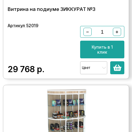
Витрина на подиуме ЗИККУРАТ №3
Артикул 52019
−
+
Купить в 1
клик
29 768
р.
Цвет