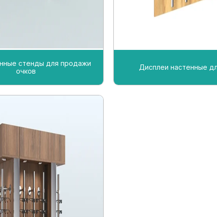
нные стенды для продажи
Дисплеи настенные дл
очков