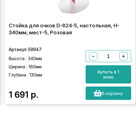
Стойка для очков D-824-5, настольная, H-
340мм, мест-5, Розовая
Артикул 59947
−
+
Высота : 340мм
Ширина : 160мм
Купить в 1
Глубина : 130мм
клик
1 691
р.
В корзину