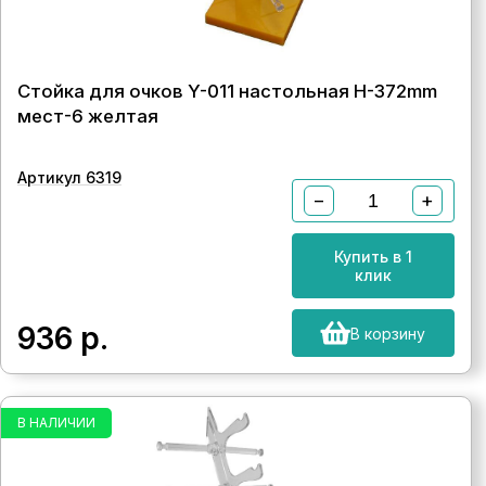
Стойка для очков Y-011 настольная H-372mm
мест-6 желтая
Артикул 6319
−
+
Купить в 1
клик
936
р.
В корзину
В НАЛИЧИИ