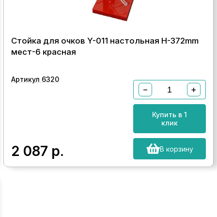
Стойка для очков Y-011 настольная H-372mm
мест-6 красная
Артикул 6320
−
+
Купить в 1
клик
2 087
р.
В корзину