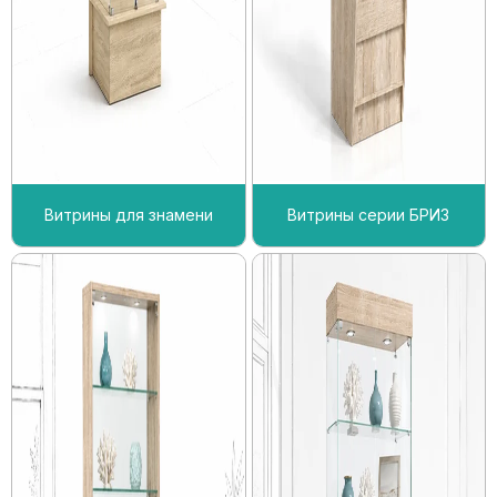
Витрины для знамени
Витрины серии БРИЗ