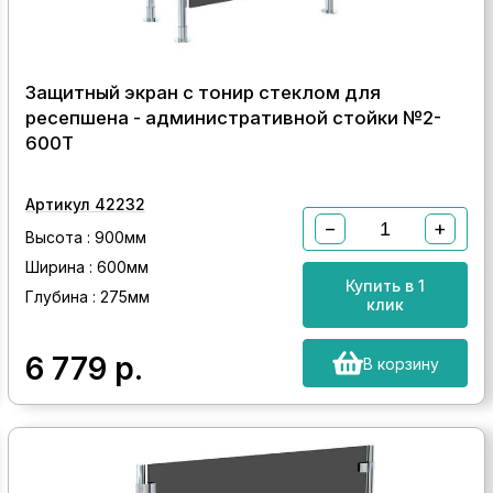
Защитный экран с тонир стеклом для
ресепшена - административной стойки №2-
600Т
Артикул 42232
−
+
Высота : 900мм
Ширина : 600мм
Купить в 1
Глубина : 275мм
клик
6 779
р.
В корзину