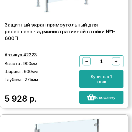
Защитный экран прямоугольный для
ресепшена - административной стойки №1-
600П
Артикул 42223
−
+
Высота : 900мм
Ширина : 600мм
Купить в 1
Глубина : 275мм
клик
5 928
р.
В корзину