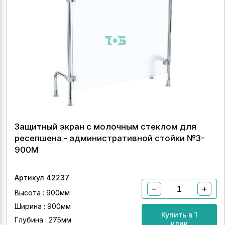
Защитный экран с молочным стеклом для
ресепшена - административной стойки №3-
900М
Артикул 42237
−
+
Высота : 900мм
Ширина : 900мм
Купить в 1
Глубина : 275мм
клик