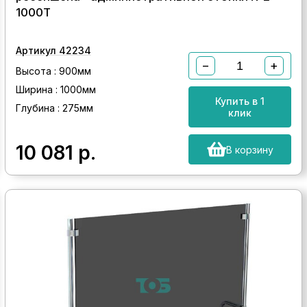
1000Т
Артикул 42234
−
+
Высота : 900мм
Ширина : 1000мм
Купить в 1
Глубина : 275мм
клик
10 081
р.
В корзину