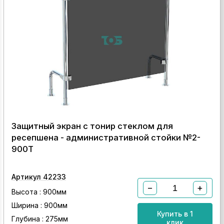
Защитный экран с тонир стеклом для
ресепшена - административной стойки №2-
900Т
Артикул 42233
−
+
Высота : 900мм
Ширина : 900мм
Купить в 1
Глубина : 275мм
клик