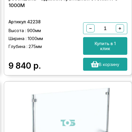
1000М
Артикул 42238
−
+
Высота : 900мм
Ширина : 1000мм
Купить в 1
Глубина : 275мм
клик
9 840
р.
В корзину