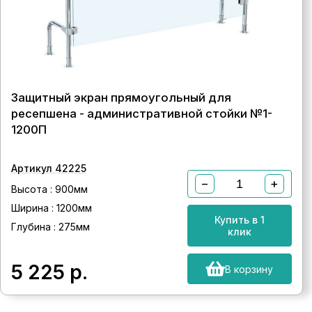
Защитный экран прямоугольный для
ресепшена - административной стойки №1-
1200П
Артикул 42225
−
+
Высота : 900мм
Ширина : 1200мм
Купить в 1
Глубина : 275мм
клик
5 225
р.
В корзину