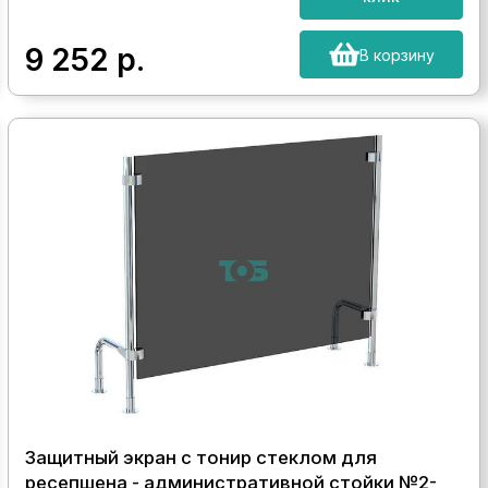
9 252
р.
В корзину
Защитный экран с тонир стеклом для
ресепшена - административной стойки №2-