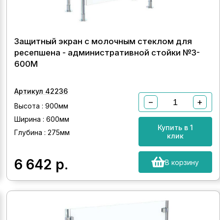
Защитный экран с молочным стеклом для
ресепшена - административной стойки №3-
600М
Артикул 42236
−
+
Высота : 900мм
Ширина : 600мм
Купить в 1
Глубина : 275мм
клик
6 642
р.
В корзину