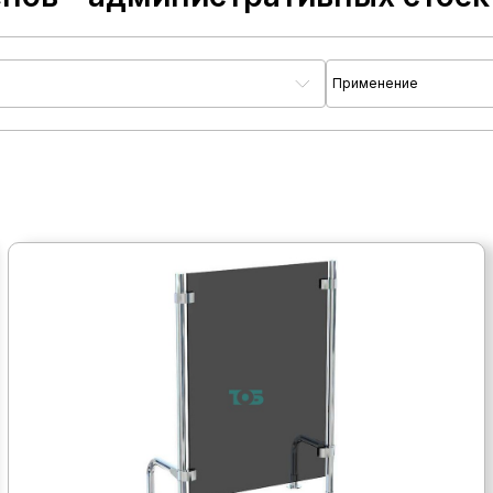
л
Применение