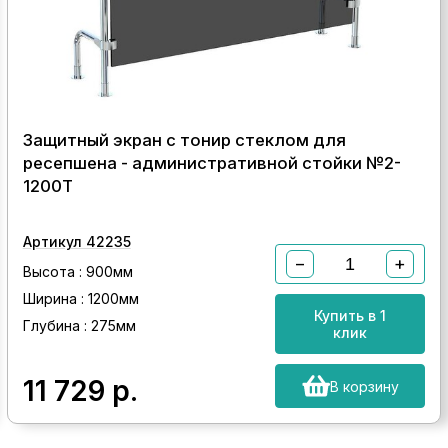
Защитный экран с тонир стеклом для
ресепшена - административной стойки №2-
1200Т
Артикул 42235
−
+
Высота : 900мм
Ширина : 1200мм
Купить в 1
Глубина : 275мм
клик
11 729
р.
В корзину