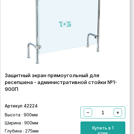
Защитный экран прямоугольный для
ресепшена - административной стойки №1-
900П
Артикул 42224
−
+
Высота : 900мм
Ширина : 900мм
Купить в 1
Глубина : 275мм
клик