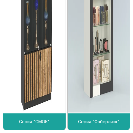
Серия "СМОК"
Серия "Фаберлинк"