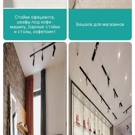
Стойки официанта,
шкафы под кофе-
Вешала для магазинов
машину, Барные стойки
и столы, кофепоинт