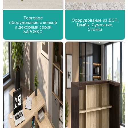
Торговое
Оборудование из ДСП:
оборудование с ковкой
Тумбы, Сумочные,
и декорами серии
Стойки
БАРОККО