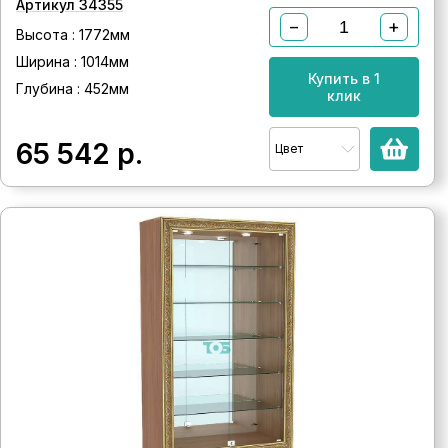
Артикул 34355
−
+
Высота : 1772мм
Ширина : 1014мм
Купить в 1
Глубина : 452мм
клик
65 542
р.
Цвет