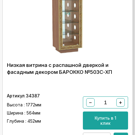
Низкая витрина с распашной дверкой и
фасадным декором БАРОККО №503С-ХП
Артикул 34387
−
+
Высота : 1772мм
Ширина : 564мм
Купить в 1
Глубина : 452мм
клик