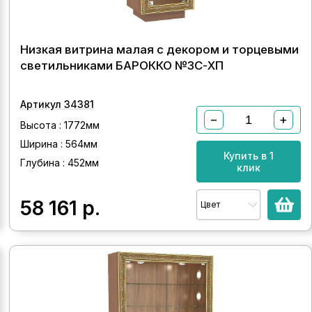
Низкая витрина малая с декором и торцевыми
светильниками БАРОККО №3С-ХП
Артикул 34381
−
+
Высота : 1772мм
Ширина : 564мм
Купить в 1
Глубина : 452мм
клик
58 161
р.
Цвет