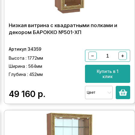
Низкая витрина с квадратными полками и
декором БАРОККО №501-ХП
Артикул 34359
−
+
Высота : 1772мм
Ширина : 564мм
Купить в 1
Глубина : 452мм
клик
49 160
р.
Цвет