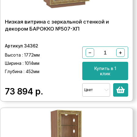
Низкая витрина с зеркальной стенкой и
декором БАРОККО №507-ХП
Артикул 34362
−
+
Высота : 1772мм
Ширина : 1014мм
Купить в 1
Глубина : 452мм
клик
73 894
р.
Цвет