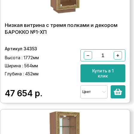
Низкая витрина с тремя полками и декором
БАРОККО №1-ХП
Артикул 34353
−
+
Высота : 1772мм
Ширина : 564мм
Купить в 1
Глубина : 452мм
клик
47 654
р.
Цвет