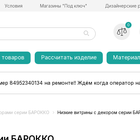
Условия
Магазины "Под ключ"
Дизайнерские 
0
 товаров
Рассчитать изделие
Материа
ер 84952340134 на ремонте!! Ждём когда оператор на
корами серии БАРОККО
Низкие витрины с декором серии Б
рии БАРОККО