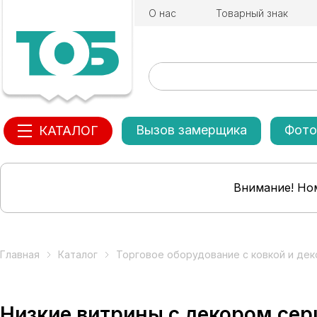
О нас
Товарный знак
Вызов замерщика
Фото
КАТАЛОГ
Внимание! Ном
Главная
Каталог
Торговое оборудование с ковкой и де
Низкие витрины с декором се