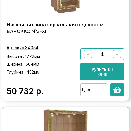
Низкая витрина зеркальная с декором
БАРОККО №3-ХП
Артикул 34354
−
+
Высота : 1772мм
Ширина : 564мм
Купить в 1
Глубина : 452мм
клик
50 732
р.
Цвет