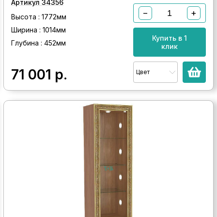
Артикул 34356
−
+
Высота : 1772мм
Ширина : 1014мм
Купить в 1
Глубина : 452мм
клик
71 001
р.
Цвет