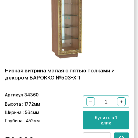
Низкая витрина малая с пятью полками и
декором БАРОККО №503-ХП
Артикул 34360
−
+
Высота : 1772мм
Ширина : 564мм
Купить в 1
Глубина : 452мм
клик