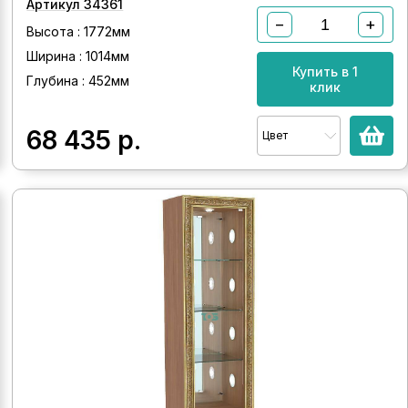
Артикул 34361
−
+
Высота : 1772мм
Ширина : 1014мм
Купить в 1
Глубина : 452мм
клик
68 435
р.
Цвет