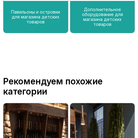
Дополнительное
Павильоны и островки
оборудование для
для магазина детских
магазина детских
товаров
товаров
Рекомендуем похожие
категории