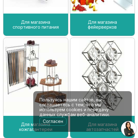
Для магазина
Для магазина
спортивного питания
фейерверков
Пользуясь нашим сайтов, вы
соглашаетесь с тем, что мы
используем cookies и передачу
данных службам веб-аналитики.
Согласен
Для магазина
Для магазина
кожгалантереи
автозапчастей