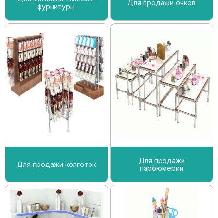
Для продажи очков
фурнитуры
Для продажи
Для продажи колготок
парфюмерии