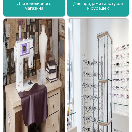
Для ювелирного
Для продажи галстуков
магазина
и рубашек