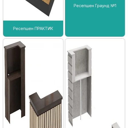
Ресепшен Граунд №1
Ресепшен ПРАКТИК