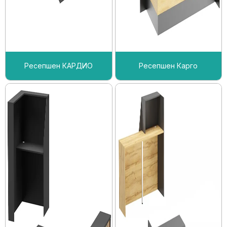
Ресепшен КАРДИО
Ресепшен Карго