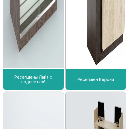
Ресепшены Лайт с
Ресепшен Верона
подсветкой