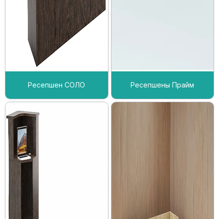
Ресепшен СОЛО
Ресепшены Прайм