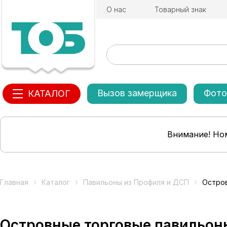
О нас
Товарный знак
Вызов замерщика
Фото
КАТАЛОГ
Внимание! Ном
Главная
Каталог
Павильоны из Профиля и ДСП
Остро
Островные торговые павильон