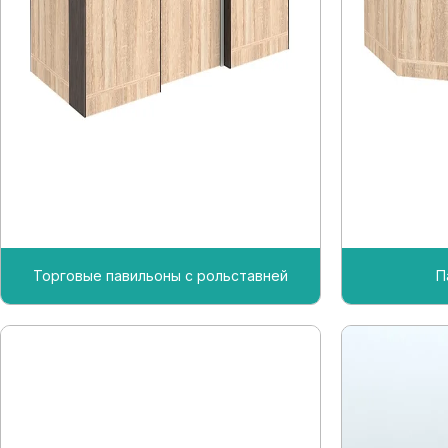
Торговые павильоны с рольставней
П