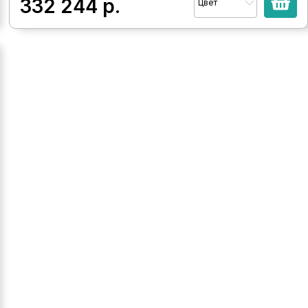
332 244
р.
Цвет