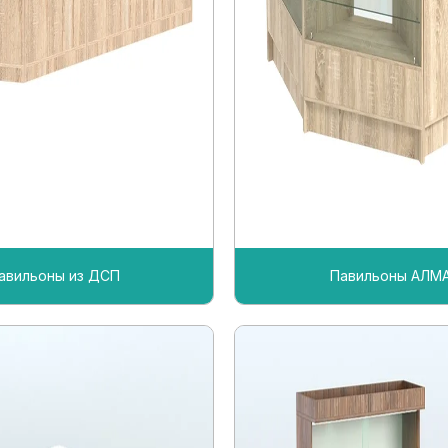
авильоны из ДСП
Павильоны АЛМ