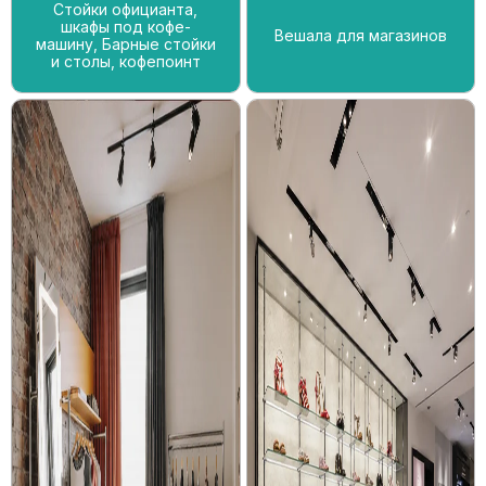
Стойки официанта,
шкафы под кофе-
Вешала для магазинов
машину, Барные стойки
и столы, кофепоинт