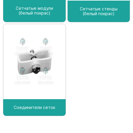
Сетчатые модули
Сетчатые стенды
(белый покрас)
(белый покрас)
Соединители сеток