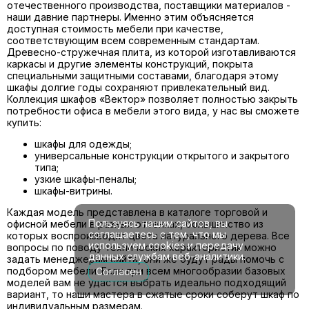
отечественного производства, поставщики материалов -
наши давние партнеры. Именно этим объясняется
доступная стоимость мебели при качестве,
соответствующим всем современным стандартам.
Древесно-стружечная плита, из которой изготавливаются
каркасы и другие элементы конструкций, покрыта
специальными защитными составами, благодаря этому
шкафы долгие годы сохраняют привлекательный вид.
Коллекция шкафов «Вектор» позволяет полностью закрыть
потребности офиса в мебели этого вида, у нас вы сможете
купить:
шкафы для одежды;
универсальные конструкции открытого и закрытого
типа;
узкие шкафы-пеналы;
шкафы-витрины.
Каждая модель представлена в каталоге торговой и
Пользуясь нашим сайтов, вы
офисной мебели в разных оттенках, большинство из
соглашаетесь с тем, что мы
которых воспроизводят цвета натурального дерева. Все
используем cookies и передачу
вопросы по поводу технических характеристик можно
данных службам веб-аналитики.
задать менеджерам сайта, они же будут рады помочь с
подбором мебели. Если при всем многообразии базовых
Согласен
моделей вам не удастся выбрать идеально подходящий
вариант, то наши мастера в сжатые сроки соберут шкаф по
индивидуальным размерам.