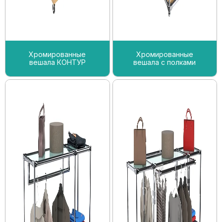
Хромированные
Хромированные
вешала КОНТУР
вешала с полками