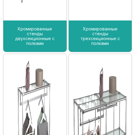
Хромированные
Хромированные
стенды
стенды
двухсекционные с
трехсекционные с
полками
полками