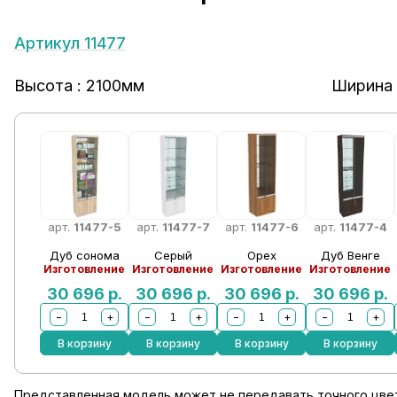
Артикул 11477
Высота : 2100мм
Ширина 
арт.
11477-5
арт.
11477-7
арт.
11477-6
арт.
11477-4
Дуб сонома
Серый
Орех
Дуб Венге
Изготовление
Изготовление
Изготовление
Изготовление
30 696
р.
30 696
р.
30 696
р.
30 696
р.
−
+
−
+
−
+
−
+
В корзину
В корзину
В корзину
В корзину
Представленная модель может не передавать точного цвет