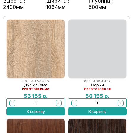
Высота :
Ширина :
Глубина :
2400мм
1064мм
500мм
арт.
33530-5
арт.
33530-7
Дуб сонома
Серый
Изготовление
Изготовление
56 155
р.
56 155
р.
−
+
−
+
В корзину
В корзину