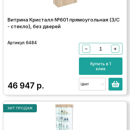
Витрина Кристалл №601 прямоугольная (З/C
- стекло), без дверей
Артикул 6484
−
+
Купить в 1
клик
46 947
р.
Цвет
ХИТ ПРОДАЖ