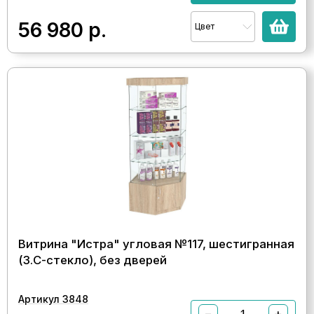
56 980
р.
Цвет
Витрина "Истра" угловая №117, шестигранная
(З.С-стекло), без дверей
Артикул 3848
−
+