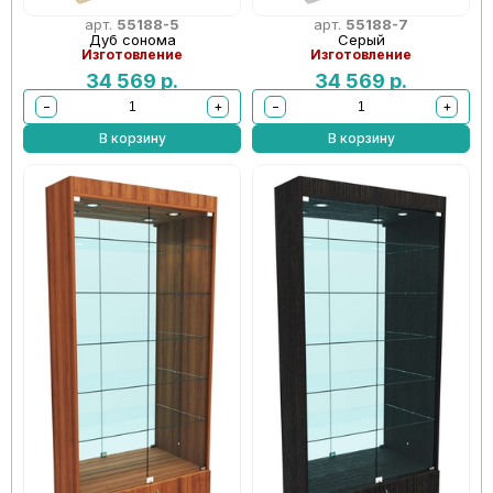
арт.
55188-5
арт.
55188-7
Дуб сонома
Серый
Изготовление
Изготовление
34 569
р.
34 569
р.
−
+
−
+
В корзину
В корзину