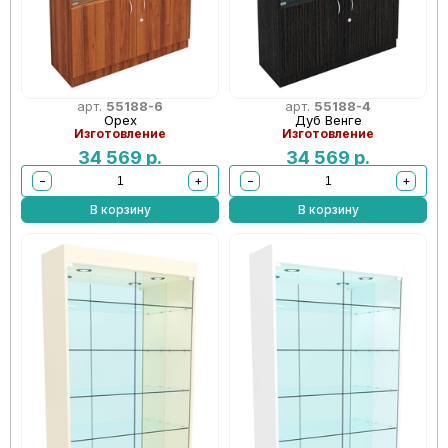
арт.
55188-6
арт.
55188-4
Орех
Дуб Венге
Изготовление
Изготовление
34 569
р.
34 569
р.
−
+
−
+
В корзину
В корзину