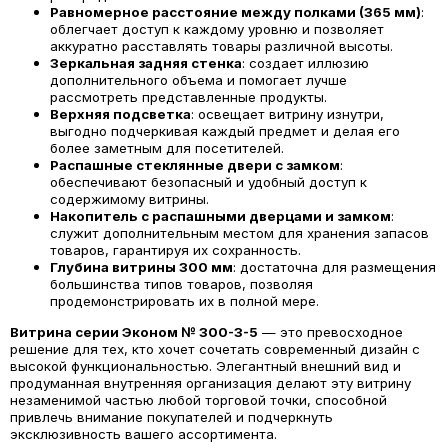
Равномерное расстояние между полками (365 мм)
:
облегчает доступ к каждому уровню и позволяет
аккуратно расставлять товары различной высоты.
Зеркальная задняя стенка
: создает иллюзию
дополнительного объема и помогает лучше
рассмотреть представленные продукты.
Верхняя подсветка
: освещает витрину изнутри,
выгодно подчеркивая каждый предмет и делая его
более заметным для посетителей.
Распашные стеклянные двери с замком
:
обеспечивают безопасный и удобный доступ к
содержимому витрины.
Накопитель с распашными дверцами и замком
:
служит дополнительным местом для хранения запасов
товаров, гарантируя их сохранность.
Глубина витрины 300 мм
: достаточна для размещения
большинства типов товаров, позволяя
продемонстрировать их в полной мере.
Витрина серии Эконом № 300-3-5
— это превосходное
решение для тех, кто хочет сочетать современный дизайн с
высокой функциональностью. Элегантный внешний вид и
продуманная внутренняя организация делают эту витрину
незаменимой частью любой торговой точки, способной
привлечь внимание покупателей и подчеркнуть
эксклюзивность вашего ассортимента.