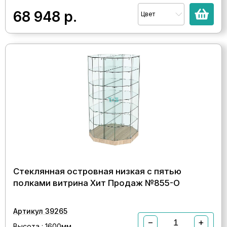
68 948
р.
Цвет
Стеклянная островная низкая с пятью
полками витрина Хит Продаж №855-О
Артикул 39265
−
+
Высота : 1600мм