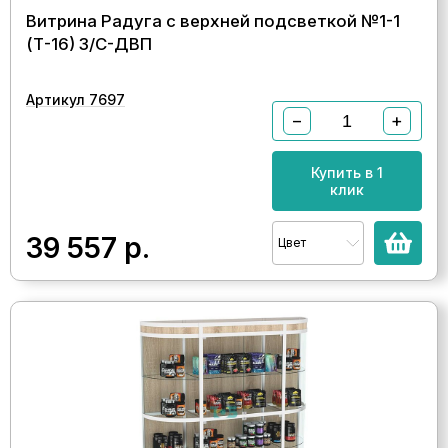
Витрина Радуга с верхней подсветкой №1-1
(Т-16) З/C-ДВП
Артикул 7697
−
+
Купить в 1
клик
39 557
р.
Цвет