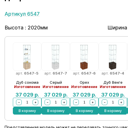
Артикул 6547
Высота : 2020мм
Ширина 
арт.
6547-5
арт.
6547-7
арт.
6547-6
арт.
6547-4
Дуб сонома
Серый
Орех
Дуб Венге
Изготовление
Изготовление
Изготовление
Изготовление
37 029
р.
37 029
р.
37 029
р.
37 029
р.
−
+
−
+
−
+
−
+
В корзину
В корзину
В корзину
В корзину
Представленная модель может не передавать точного цвет