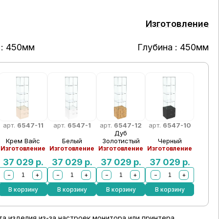
Изготовление
: 450мм
Глубина : 450мм
арт.
6547-11
арт.
6547-1
арт.
6547-12
арт.
6547-10
Дуб
Крем Вайс
Белый
Золотистый
Черный
Изготовление
Изготовление
Изготовление
Изготовление
37 029
р.
37 029
р.
37 029
р.
37 029
р.
−
+
−
+
−
+
−
+
В корзину
В корзину
В корзину
В корзину
а изделия из-за настроек монитора или принтера