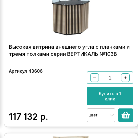
Высокая витрина внешнего угла с планками и
тремя полками серии ВЕРТИКАЛЬ №103В
Артикул 43606
−
+
Купить в 1
клик
117 132
р.
Цвет