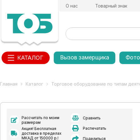
О нас
Товарный знак
Вызов замерщика
Фото
КАТАЛОГ
Главная
Каталог
Торговое оборудование по типам деят
Рассчитать по моим
Сравнить
размерам
Распечатать
Акция! Бесплатная
доставка в пределах
МКАД от 150000 р.!
Поделиться