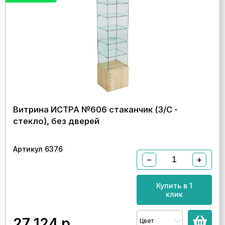
Витрина ИСТРА №606 стаканчик (З/С -
стекло), без дверей
Артикул 6376
−
+
Купить в 1
клик
27 124
р.
Цвет