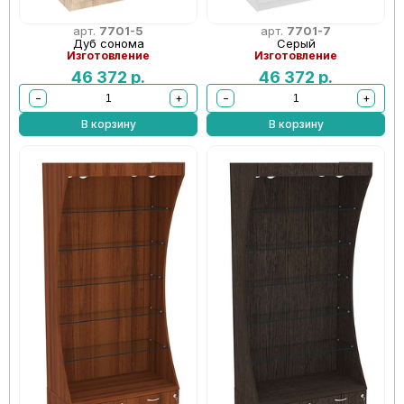
арт.
7701-5
арт.
7701-7
Дуб сонома
Серый
Изготовление
Изготовление
46 372
р.
46 372
р.
−
+
−
+
В корзину
В корзину