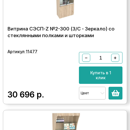
Витрина СЭСП-Z №2-300 (З/C - Зеркало) со
стеклянными полками и шторками
Артикул 11477
−
+
Купить в 1
клик
30 696
р.
Цвет