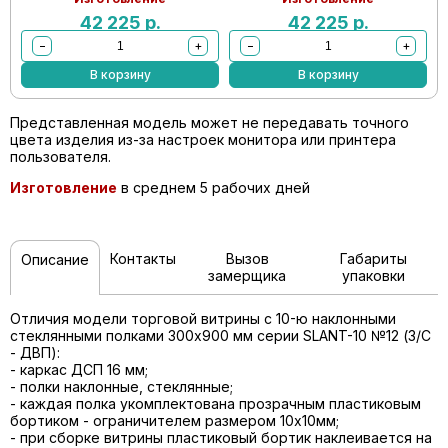
42 225
р.
42 225
р.
−
+
−
+
В корзину
В корзину
Представленная модель может не передавать точного
цвета изделия из-за настроек монитора или принтера
пользователя.
Изготовление
в среднем 5 рабочих дней
Контакты
Вызов
Габариты
Описание
замерщика
упаковки
Отличия модели торговой витрины с 10-ю наклонными
стеклянными полками 300x900 мм серии SLANT-10 №12 (З/C
- ДВП):
- каркас ДСП 16 мм;
- полки наклонные, стеклянные;
- каждая полка укомплектована прозрачным пластиковым
бортиком - ограничителем размером 10х10мм;
- при сборке витрины пластиковый бортик наклеивается на