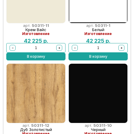
арт.
50311-11
арт.
50311-1
Крем Вайс
Белый
Изготовление
Изготовление
42 225
р.
42 225
р.
−
+
−
+
В корзину
В корзину
арт.
50311-12
арт.
50311-10
Дуб Золотистый
Черный
Изготовление
Изготовление