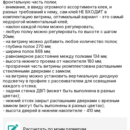
фронтальную часть полки;
- внимание, в ввиду огромного ассортимента клея, и
разных требований к нему, сам клей НЕ ВХОДИТ в
комплектацию витрины, оптимальный вариант - это самый
недорогой моментальный клей;
- наклон каждой полки можно регулировать;
- любую полку можно регулировать по высоте с шагом
20мм;
- на витрину можно добавить любое количество полок;
- глубина полок 270 мм;
- ширина полок 868 мм;
- равномерное расстояние между полками 134 мм;
- высота нижнего проема от накопителя 180 мм;
- прозрачная часть витрины укомплектована распашными
стеклянными дверками с замком;
- на витрину можно установить вертикальную диодную
подсветку в профиле с рассеивателем для освещения
каждого отсека;
- задняя стенка ДВП (может быть выполнена в разных
цветах);
- нижний отсек закрыт распашными дверками с врезным
замком (могут быть выполнены в разных цветах);
- высота дверей в нижнем накопителе - 410 мм;
Рассчитать по моим размерам