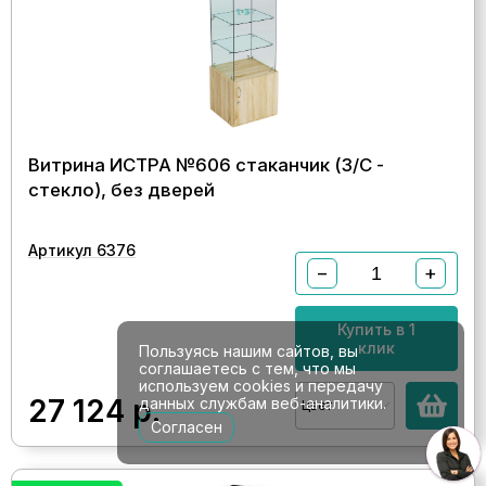
Витрина ИСТРА №606 стаканчик (З/С -
стекло), без дверей
Артикул 6376
−
+
Купить в 1
клик
Пользуясь нашим сайтов, вы
соглашаетесь с тем, что мы
используем cookies и передачу
27 124
р.
данных службам веб-аналитики.
Цвет
Согласен