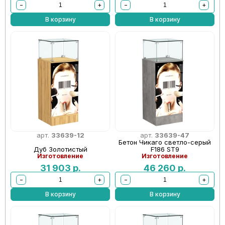
−
+
−
+
В корзину
В корзину
арт.
33639-12
арт.
33639-47
Бетон Чикаго светло-серый
Дуб Золотистый
F186 ST9
Изготовление
Изготовление
31 903
р.
46 260
р.
−
+
−
+
В корзину
В корзину