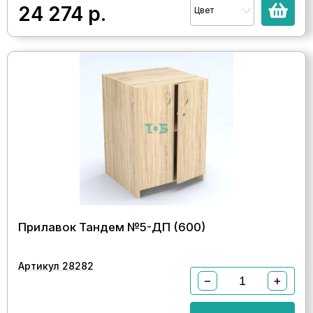
24 274
р.
Цвет
Прилавок Тандем №5-ДП (600)
Артикул 28282
−
+