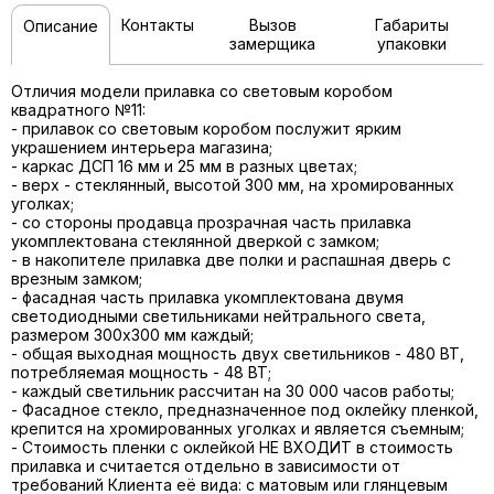
Контакты
Вызов
Габариты
Описание
замерщика
упаковки
Отличия модели прилавка со световым коробом
квадратного №11:
- прилавок со световым коробом послужит ярким
украшением интерьера магазина;
- каркас ДСП 16 мм и 25 мм в разных цветах;
- верх - стеклянный, высотой 300 мм, на хромированных
уголках;
- со стороны продавца прозрачная часть прилавка
укомплектована стеклянной дверкой с замком;
- в накопителе прилавка две полки и распашная дверь с
врезным замком;
- фасадная часть прилавка укомплектована двумя
светодиодными светильниками нейтрального света,
размером 300х300 мм каждый;
- общая выходная мощность двух светильников - 480 ВТ,
потребляемая мощность - 48 ВТ;
- каждый светильник рассчитан на 30 000 часов работы;
- Фасадное стекло, предназначенное под оклейку пленкой,
крепится на хромированных уголках и является съемным;
- Стоимость пленки с оклейкой НЕ ВХОДИТ в стоимость
прилавка и считается отдельно в зависимости от
требований Клиента её вида: c матовым или глянцевым