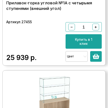
Прилавок-горка угловой №1А с четырьмя
ступенями (внешний угол)
Артикул 27455
−
+
Купить в 1
клик
25 939
р.
Цвет