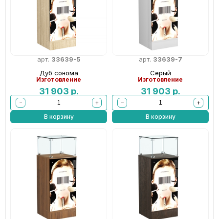
арт.
33639-5
арт.
33639-7
Дуб сонома
Серый
Изготовление
Изготовление
31 903
р.
31 903
р.
−
+
−
+
В корзину
В корзину