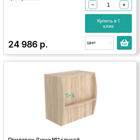
−
+
Купить в 1
клик
24 986
р.
Цвет
Прилавок Дюна №1 глухой