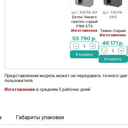
арт.
11074-47
арт.
11074-
Бетон Чикаго
295
светло-серый
F186 ST9
Изготовление
Темно-Серый
Изготовление
55 790
р.
46 171
р.
−
+
−
+
В корзину
В корзину
Представленная модель может не передавать точного цвет
пользователя.
Изготовление
в среднем 5 рабочих дней
а
Габариты упаковки