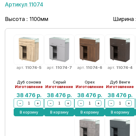
Артикул 11074
Высота : 1100мм
Ширина 
арт.
11074-5
арт.
11074-7
арт.
11074-6
арт.
11074-4
Дуб сонома
Серый
Орех
Дуб Венге
Изготовление
Изготовление
Изготовление
Изготовление
38 476
р.
38 476
р.
38 476
р.
38 476
р.
−
+
−
+
−
+
−
+
В корзину
В корзину
В корзину
В корзину