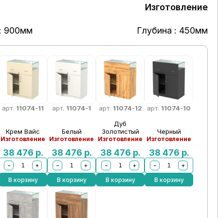
Изготовление
: 900мм
Глубина : 450мм
арт.
11074-11
арт.
11074-1
арт.
11074-12
арт.
11074-10
Дуб
Крем Вайс
Белый
Золотистый
Черный
Изготовление
Изготовление
Изготовление
Изготовление
38 476
р.
38 476
р.
38 476
р.
38 476
р.
−
+
−
+
−
+
−
+
В корзину
В корзину
В корзину
В корзину