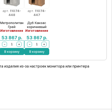
арт.
11074-
арт.
11074-
448
447
Метрополитан
Дуб Канзас
Грей
коричневый
Изготовление
Изготовление
53 867
р.
53 867
р.
−
+
−
+
В корзину
В корзину
а изделия из-за настроек монитора или принтера