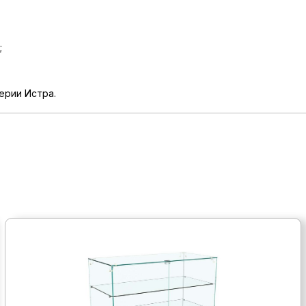
;
ерии Истра.