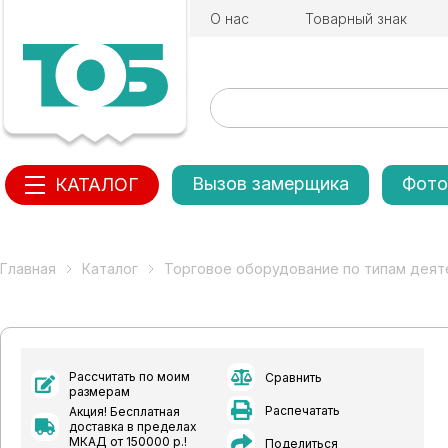
О нас
Товарный знак
Вызов замерщика
Фото
КАТАЛОГ
Главная
Каталог
Торговое оборудование по типам деят
Рассчитать по моим
Сравнить
размерам
Распечатать
Акция! Бесплатная
доставка в пределах
МКАД от 150000 р.!
Поделиться