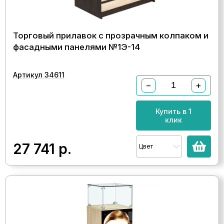
Торговый прилавок с прозрачным колпаком и
фасадными панелями №1Э-14
Артикул 34611
−
+
Купить в 1
клик
27 741
р.
Цвет