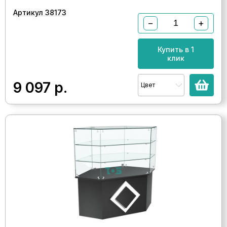
Артикул 38173
−
+
Купить в 1
клик
9 097
р.
Цвет