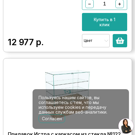
−
+
Купить в 1
клик
12 977
р.
Цвет
Пользуясь нашим сайтов, вы
соглашаетесь с тем, что мы
используем cookies и передачу
данных службам веб-аналитики.
Согласен
Прилавок Истра с каркасом из стекла №122