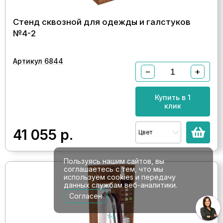
Стенд сквозной для одежды и галстуков
№4-2
Артикул 6844
−
+
Купить в 1
клик
41 055
р.
Цвет
Пользуясь нашим сайтов, вы
соглашаетесь с тем, что мы
используем cookies и передачу
данных службам веб-аналитики.
Согласен