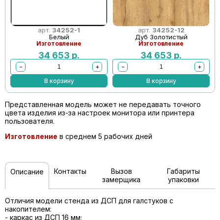
арт.
34252-1
арт.
34252-12
Белый
Дуб Золотистый
Изготовление
Изготовление
34 653
р.
34 653
р.
−
+
−
+
В корзину
В корзину
Представленная модель может не передавать точного
цвета изделия из-за настроек монитора или принтера
пользователя.
Изготовление
в среднем 5 рабочих дней
Контакты
Вызов
Габариты
Описание
замерщика
упаковки
Отличия модели стенда из ДСП для галстуков с
накопителем:
- каркас из ДСП 16 мм;