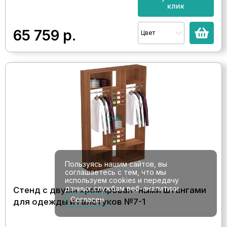
клик
65 759
р.
Цвет
Пользуясь нашим сайтов, вы
соглашаетесь с тем, что мы
используем cookies и передачу
данных службам веб-аналитики.
Стенд с двумя хромирован- ными штангами
Согласен
для одежды и галстуков №7-1