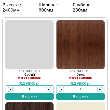
Высота :
Ширина :
Глубина :
2400мм
600мм
200мм
арт.
34252-7
арт.
34252-6
Серый
Орех
Изготовление
Изготовление
34 653
р.
34 653
р.
−
+
−
+
В корзину
В корзину