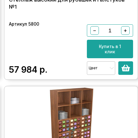
№1
Артикул 5800
−
+
Купить в 1
клик
57 984
р.
Цвет