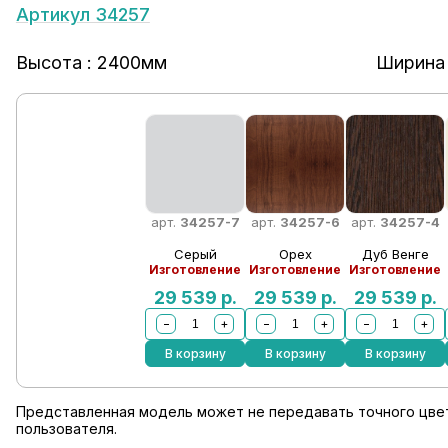
Артикул 34257
Высота : 2400мм
Ширина 
арт.
34257-7
арт.
34257-6
арт.
34257-4
Серый
Орех
Дуб Венге
Изготовление
Изготовление
Изготовление
29 539
р.
29 539
р.
29 539
р.
−
+
−
+
−
+
В корзину
В корзину
В корзину
Представленная модель может не передавать точного цвет
пользователя.