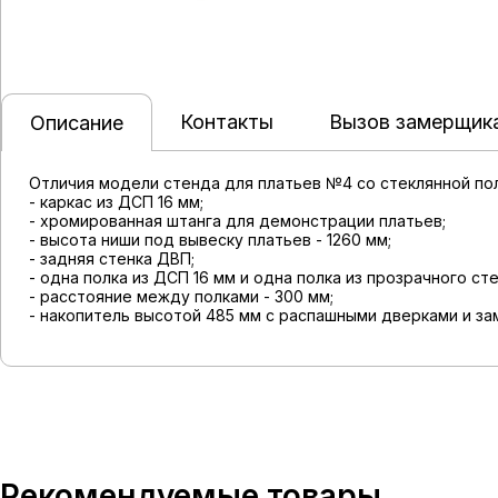
Контакты
Вызов замерщик
Описание
Отличия модели стенда для платьев №4 со стеклянной пол
- каркас из ДСП 16 мм;
- хромированная штанга для демонстрации платьев;
- высота ниши под вывеску платьев - 1260 мм;
- задняя стенка ДВП;
- одна полка из ДСП 16 мм и одна полка из прозрачного ст
- расстояние между полками - 300 мм;
- накопитель высотой 485 мм с распашными дверками и за
Рекомендуемые товары