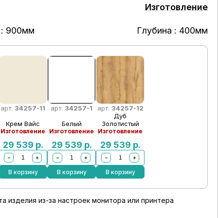
Изготовление
: 900мм
Глубина : 400мм
арт.
34257-11
арт.
34257-1
арт.
34257-12
Дуб
Крем Вайс
Белый
Золотистый
Изготовление
Изготовление
Изготовление
29 539
р.
29 539
р.
29 539
р.
−
+
−
+
−
+
В корзину
В корзину
В корзину
а изделия из-за настроек монитора или принтера