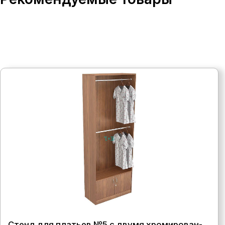
Стенд для платьев №5 с двумя хромирован-