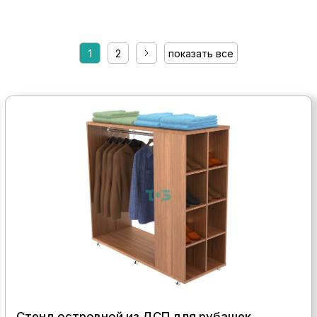
1
2
показать все
Стенд островной из ДСП для рубашек