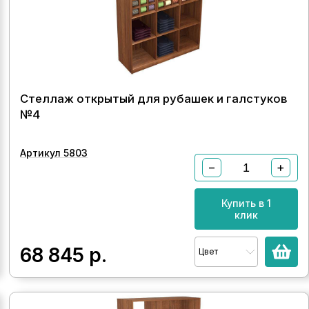
Стеллаж открытый для рубашек и галстуков
№4
Артикул 5803
−
+
Купить в 1
клик
68 845
р.
Цвет