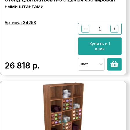
ными штангами
Артикул 34258
−
+
Купить в 1
клик
26 818
р.
Цвет