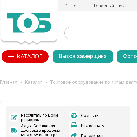
О нас
Товарный знак
Вызов замерщика
Фото
КАТАЛОГ
Главная
Каталог
Торговое оборудование по типам деят
Рассчитать по моим
Сравнить
размерам
Распечатать
Акция! Бесплатная
доставка в пределах
МКАД от 150000 р.!
Поделиться