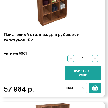
Пристенный стеллаж для рубашек и
галстуков №2
Артикул 5801
−
+
Купить в 1
клик
57 984
р.
Цвет