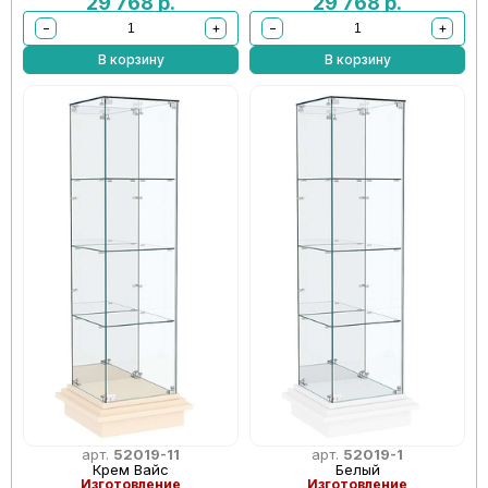
29 768
р.
29 768
р.
−
+
−
+
В корзину
В корзину
арт.
52019-11
арт.
52019-1
Крем Вайс
Белый
Изготовление
Изготовление