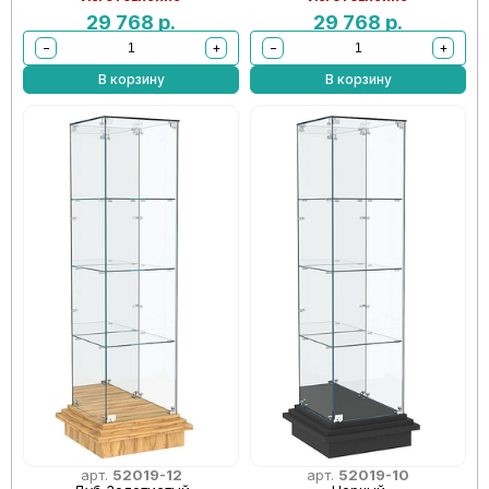
29 768
р.
29 768
р.
−
+
−
+
В корзину
В корзину
арт.
52019-12
арт.
52019-10