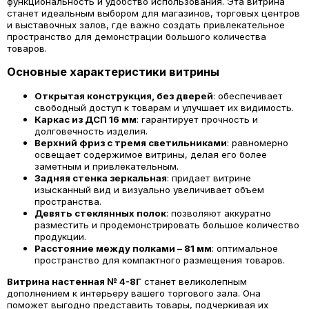
функциональность и удобство использования. Эта витрина
станет идеальным выбором для магазинов, торговых центров
и выставочных залов, где важно создать привлекательное
пространство для демонстрации большого количества
товаров.
Основные характеристики витрины
Открытая конструкция, без дверей
: обеспечивает
свободный доступ к товарам и улучшает их видимость.
Каркас из ДСП 16 мм
: гарантирует прочность и
долговечность изделия.
Верхний фриз с тремя светильниками
: равномерно
освещает содержимое витрины, делая его более
заметным и привлекательным.
Задняя стенка зеркальная
: придает витрине
изысканный вид и визуально увеличивает объем
пространства.
Девять стеклянных полок
: позволяют аккуратно
разместить и продемонстрировать большое количество
продукции.
Расстояние между полками – 81 мм
: оптимальное
пространство для компактного размещения товаров.
Витрина настенная № 4-8Г
станет великолепным
дополнением к интерьеру вашего торгового зала. Она
поможет выгодно представить товары, подчеркивая их