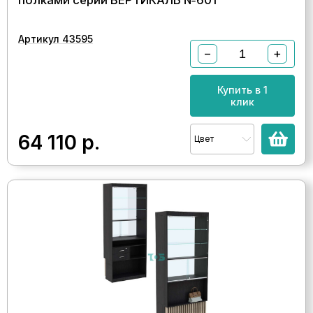
полками серии ВЕРТИКАЛЬ №601
Артикул 43595
−
+
Купить в 1
клик
64 110
р.
Цвет