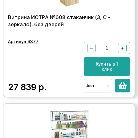
Витрина ИСТРА №608 стаканчик (З, С -
зеркало), без дверей
Артикул 6377
−
+
Купить в 1
клик
27 839
р.
Цвет