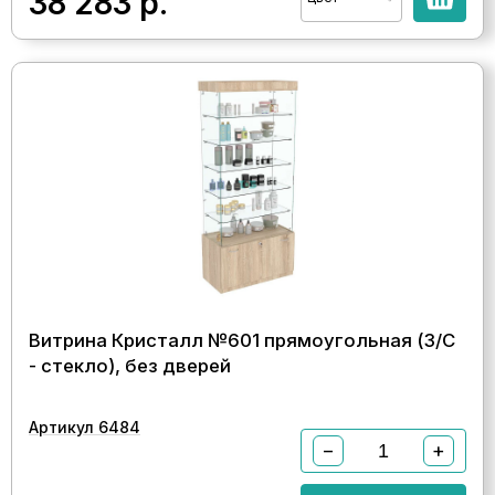
38 283
р.
Витрина Кристалл №601 прямоугольная (З/C
- стекло), без дверей
Артикул 6484
−
+