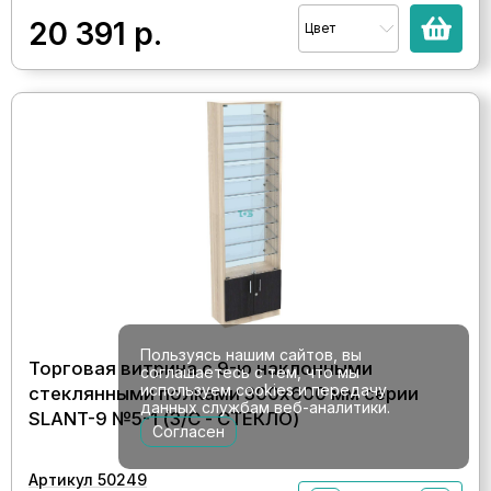
20 391
р.
Цвет
Пользуясь нашим сайтов, вы
Торговая витрина с 9-ю наклонными
соглашаетесь с тем, что мы
используем cookies и передачу
стеклянными полками 300x600 мм серии
данных службам веб-аналитики.
SLANT-9 №5-1 (З/C - СТЕКЛО)
Согласен
Артикул 50249