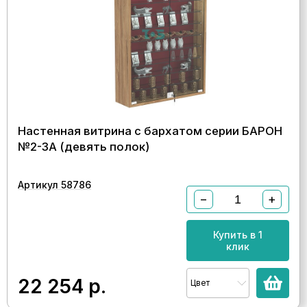
Настенная витрина с бархатом серии БАРОН
№2-3А (девять полок)
Артикул 58786
−
+
Купить в 1
клик
22 254
р.
Цвет