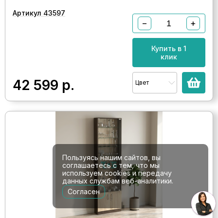
Артикул 43597
−
+
Купить в 1
клик
42 599
р.
Цвет
Пользуясь нашим сайтов, вы
соглашаетесь с тем, что мы
используем cookies и передачу
данных службам веб-аналитики.
Согласен