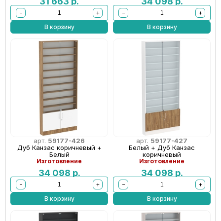
31 663
р.
34 098
р.
−
+
−
+
В корзину
В корзину
арт.
59177-426
арт.
59177-427
Дуб Канзас коричневый +
Белый + Дуб Канзас
Белый
коричневый
Изготовление
Изготовление
34 098
р.
34 098
р.
−
+
−
+
В корзину
В корзину