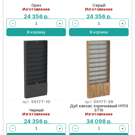
Орех
Серый
Изготовление
Изготовление
24 356
р.
24 356
р.
−
+
−
+
В корзину
В корзину
арт.
59177-10
арт.
59177-38
Дуб канзас коричневый Н1113
Черный
ST10
Изготовление
Изготовление
24 356
р.
34 098
р.
−
+
−
+