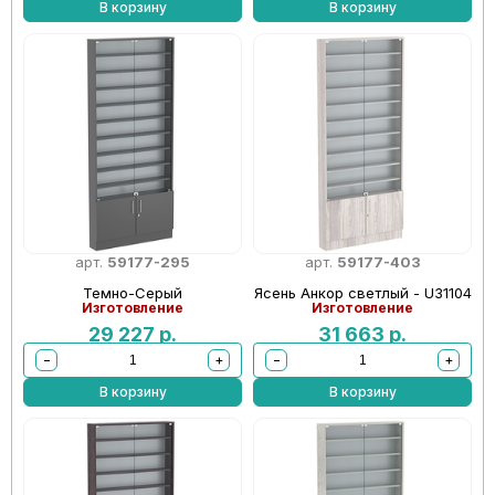
В корзину
В корзину
арт.
59177-295
арт.
59177-403
Темно-Серый
Ясень Анкор светлый - U31104
Изготовление
Изготовление
29 227
р.
31 663
р.
−
+
−
+
В корзину
В корзину