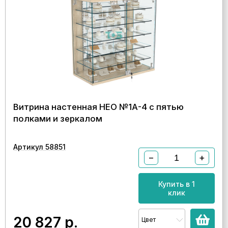
Витрина настенная НЕО №1А-4 с пятью
полками и зеркалом
Артикул 58851
−
+
Купить в 1
клик
20 827
р.
Цвет