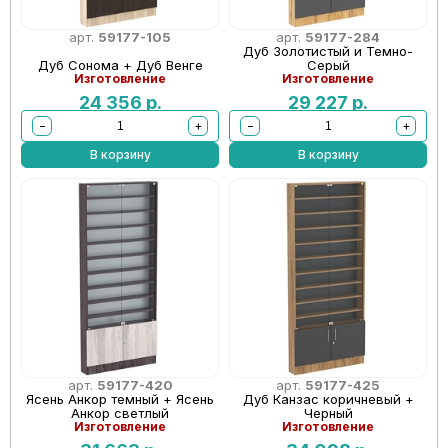
арт.
59177-105
арт.
59177-284
Дуб Золотистый и Темно-
Дуб Сонома + Дуб Венге
Серый
Изготовление
Изготовление
24 356
р.
29 227
р.
−
+
−
+
В корзину
В корзину
арт.
59177-420
арт.
59177-425
Ясень Анкор темный + Ясень
Дуб Канзас коричневый +
Анкор светлый
Черный
Изготовление
Изготовление