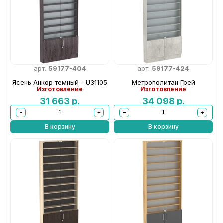
арт.
59177-404
арт.
59177-424
Ясень Анкор темный - U31105
Метрополитан Грей
Изготовление
Изготовление
31 663
р.
34 098
р.
−
+
−
+
В корзину
В корзину