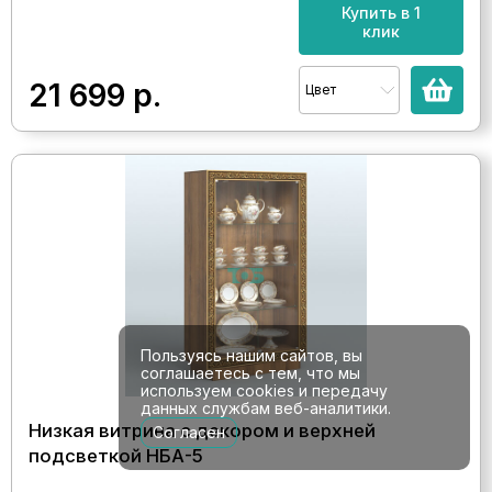
Купить в 1
клик
21 699
р.
Цвет
Пользуясь нашим сайтов, вы
соглашаетесь с тем, что мы
используем cookies и передачу
данных службам веб-аналитики.
Низкая витрина с декором и верхней
Согласен
подсветкой НБА-5