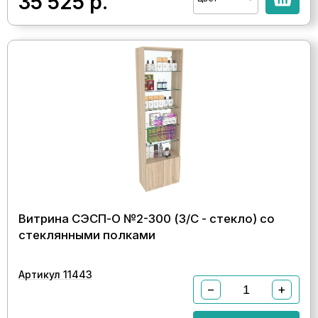
35 525
р.
Витрина СЭСП-О №2-300 (З/C - стекло) со
стеклянными полками
Артикул 11443
−
+