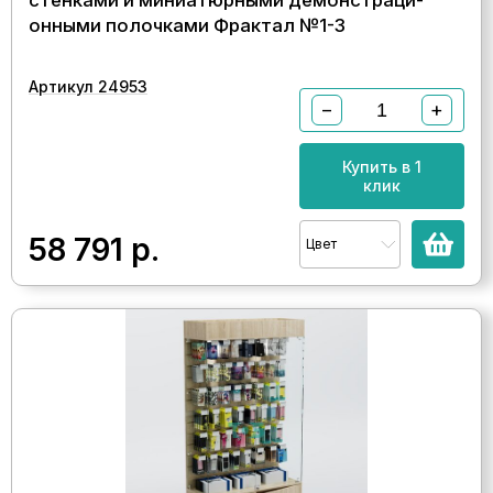
стенками и миниатюрными демонстраци-
онными полочками Фрактал №1-3
Артикул 24953
−
+
Купить в 1
клик
58 791
р.
Цвет