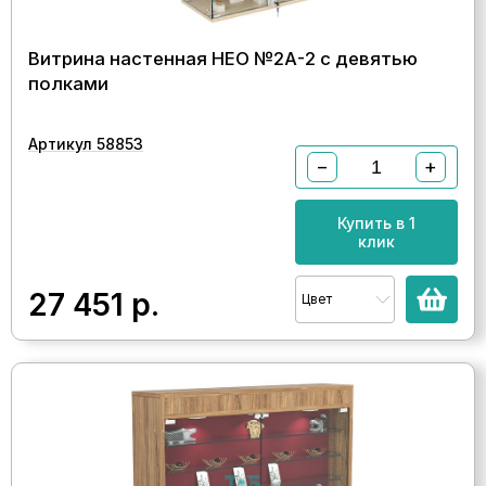
Витрина настенная НЕО №2А-2 с девятью
полками
Артикул 58853
−
+
Купить в 1
клик
27 451
р.
Цвет