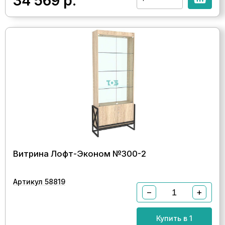
34 569
р.
Витрина Лофт-Эконом №300-2
Артикул 58819
−
+
Купить в 1