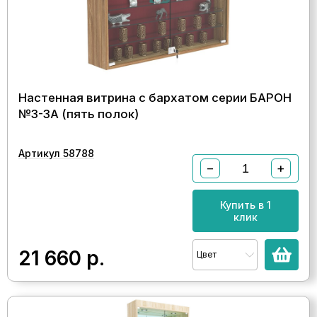
Настенная витрина с бархатом серии БАРОН
№3-3А (пять полок)
Артикул 58788
−
+
Купить в 1
клик
21 660
р.
Цвет