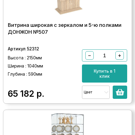
Витрина широкая с зеркалом и 5-ю полками
ДОНЖОН №507
Артикул 52312
−
+
Высота : 2150мм
Ширина : 1040мм
Купить в 1
Глубина : 590мм
клик
65 182
р.
Цвет