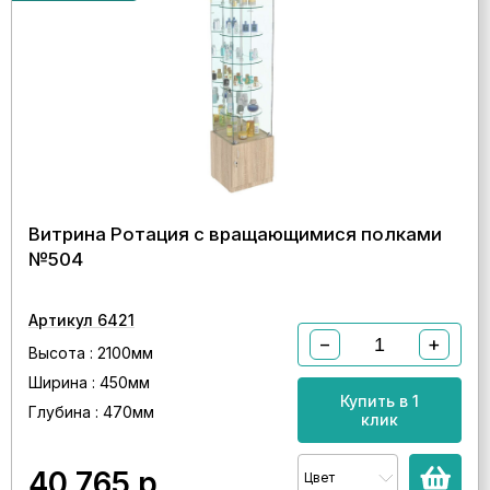
Витрина Ротация с вращающимися полками
№504
Артикул 6421
−
+
Высота : 2100мм
Ширина : 450мм
Купить в 1
Глубина : 470мм
клик
40 765
р.
Цвет