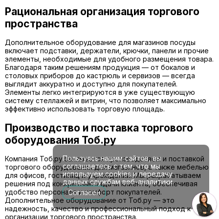
Рациональная организация торгового
пространства
Дополнительное оборудование для магазинов посуды
включает подставки, держатели, крючки, панели и прочие
элементы, необходимые для удобного размещения товара.
Благодаря таким решениям продукция — от бокалов и
столовых приборов до кастрюль и сервизов — всегда
выглядит аккуратно и доступно для покупателей.
Элементы легко интегрируются в уже существующую
систему стеллажей и витрин, что позволяет максимально
эффективно использовать торговую площадь.
Производство и поставка торгового
оборудования Тоб.ру
Пользуясь нашим сайтов, вы
Компания Тоб.ру занимается производством и поставкой
соглашаетесь с тем, что мы
торгового оборудования для магазинов, а также мебелью
используем cookies и передачу
для офисов, гостиниц и учреждений. Мы разрабатываем
данных службам веб-аналитики.
решения под конкретные задачи клиента, обеспечивая
удобство персонала и комфорт покупателей.
Согласен
Дополнительное оборудование от Тоб.ру — это
надежность, качество и профессиональный подход к
организации торгового пространства.