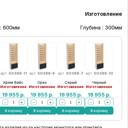
Изготовление
: 600мм
Глубина : 300мм
арт.
50388-11
арт.
50388-6
арт.
50388-7
арт.
50388-10
Крем Вайс
Орех
Серый
Черный
Изготовление
Изготовление
Изготовление
Изготовление
19 955
р.
19 955
р.
19 955
р.
19 955
р.
−
+
−
+
−
+
−
+
В корзину
В корзину
В корзину
В корзину
а изделия из-за настроек монитора или принтера