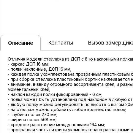
Контакты
Вызов замерщик
Описание
Отличия модели стеллажа из ДСП с 8-ю наклонными полкам
- каркас ДСП 16 мм;
- полки наклонные, ДСП 16 мм;
- каждая полка укомплектована прозрачным пластиковым 
- при сборке стеллажа пластиковый бортик наклеивается н
- внимание, в ввиду огромного ассортимента клея, и раз
моментальный клей;
- наклон каждой полки фиксированный - 6 см;
- полка может быть установлена под наклоном в любую сто
- любую полку можно регулировать по высоте с шагом 20м
- на стеллаж можно добавить любое количество полок;
- глубина полок 270 мм;
- ширина полок 568 мм;
- среднее расстояние между полками 164 мм;
- прозрачная часть витрины укомплектована распашными 