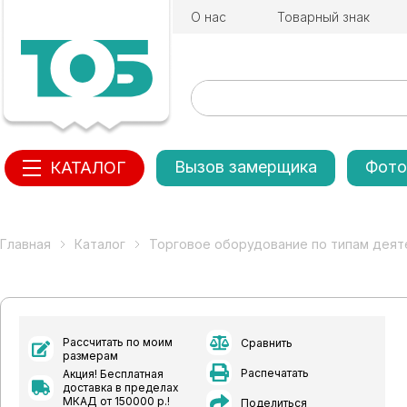
О нас
Товарный знак
Вызов замерщика
Фото
КАТАЛОГ
Главная
Каталог
Торговое оборудование по типам деят
Рассчитать по моим
Сравнить
размерам
Распечатать
Акция! Бесплатная
доставка в пределах
МКАД от 150000 р.!
Поделиться