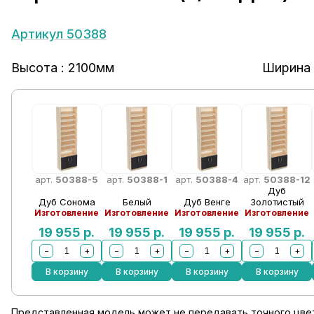
Артикул 50388
Высота : 2100мм
Ширина 
арт.
50388-5
арт.
50388-1
арт.
50388-4
арт.
50388-12
Дуб
Дуб Сонома
Белый
Дуб Венге
Золотистый
Изготовление
Изготовление
Изготовление
Изготовление
19 955
р.
19 955
р.
19 955
р.
19 955
р.
−
+
−
+
−
+
−
+
В корзину
В корзину
В корзину
В корзину
Представленная модель может не передавать точного цвет