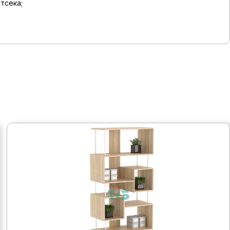
тсека;