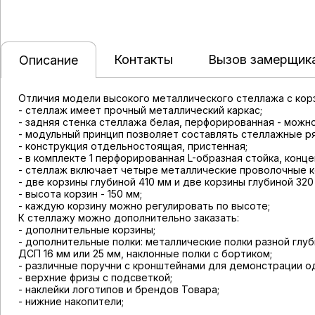
Контакты
Вызов замерщик
Описание
Отличия модели высокого металлического стеллажа с кор
- стеллаж имеет прочный металлический каркас;
- задняя стенка стеллажа белая, перфорированная - можн
- модульный принцип позволяет составлять стеллажные р
- конструкция отдельностоящая, пристенная;
- в комплекте 1 перфорированная L-образная стойка, кон
- стеллаж включает четыре металлические проволочные к
- две корзины глубиной 410 мм и две корзины глубиной 320
- высота корзин - 150 мм;
- каждую корзину можно регулировать по высоте;
К стеллажу можно дополнительно заказать:
- дополнительные корзины;
- дополнительные полки: металлические полки разной глуб
ДСП 16 мм или 25 мм, наклонные полки с бортиком;
- различные поручни с кронштейнами для демонстрации 
- верхние фризы с подсветкой;
- наклейки логотипов и брендов Товара;
- нижние накопители;