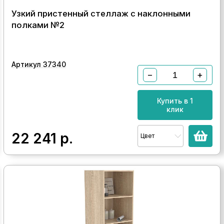
Узкий пристенный стеллаж с наклонными
полками №2
Артикул 37340
−
+
Купить в 1
клик
22 241
р.
Цвет