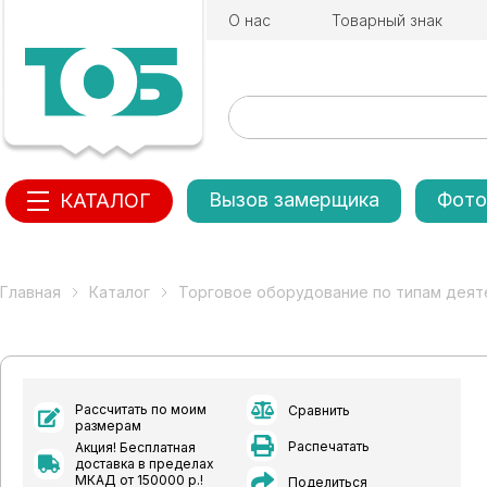
О нас
Товарный знак
Вызов замерщика
Фото
КАТАЛОГ
Главная
Каталог
Торговое оборудование по типам деят
Рассчитать по моим
Сравнить
размерам
Распечатать
Акция! Бесплатная
доставка в пределах
МКАД от 150000 р.!
Поделиться