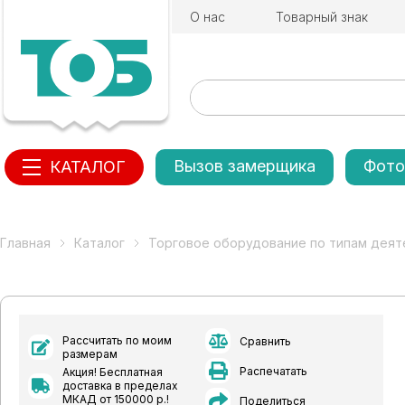
О нас
Товарный знак
Вызов замерщика
Фото
КАТАЛОГ
Главная
Каталог
Торговое оборудование по типам деят
Рассчитать по моим
Сравнить
размерам
Распечатать
Акция! Бесплатная
доставка в пределах
МКАД от 150000 р.!
Поделиться