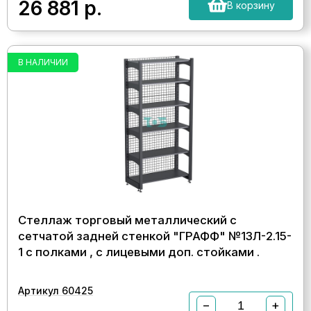
26 881
р.
В корзину
В НАЛИЧИИ
Стеллаж торговый металлический с
сетчатой задней стенкой "ГРАФФ" №13Л-2.15-
1 с полками , с лицевыми доп. стойками .
Артикул 60425
−
+