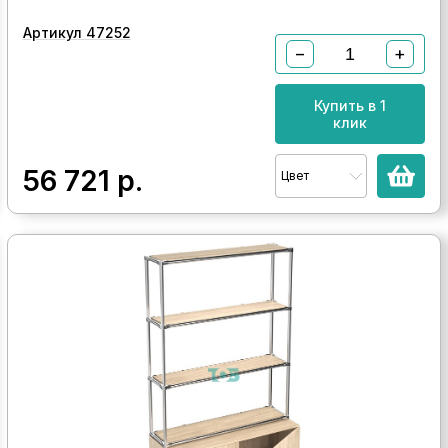
Артикул 47252
−
+
Купить в 1
клик
56 721
р.
Цвет