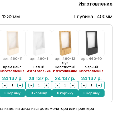
Изготовление
: 1232мм
Глубина : 400мм
арт.
460-11
арт.
460-1
арт.
460-12
арт.
460-10
Дуб
Крем Вайс
Белый
Золотистый
Черный
Изготовление
Изготовление
Изготовление
Изготовление
24 137
р.
24 137
р.
24 137
р.
24 137
р.
−
+
−
+
−
+
−
+
В корзину
В корзину
В корзину
В корзину
а изделия из-за настроек монитора или принтера