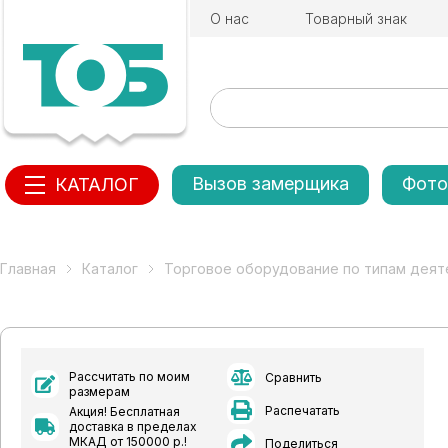
О нас
Товарный знак
Вызов замерщика
Фото
КАТАЛОГ
Главная
Каталог
Торговое оборудование по типам деят
Рассчитать по моим
Сравнить
размерам
Распечатать
Акция! Бесплатная
доставка в пределах
МКАД от 150000 р.!
Поделиться