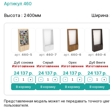
Артикул 460
Высота : 2400мм
Ширина 
арт.
460-5
арт.
460-7
арт.
460-6
арт.
460-4
Дуб сонома
Серый
Орех
Дуб Венге
Изготовление
Изготовление
Изготовление
Изготовление
24 137
р.
24 137
р.
24 137
р.
24 137
р.
−
+
−
+
−
+
−
+
В корзину
В корзину
В корзину
В корзину
Представленная модель может не передавать точного цвет
пользователя.