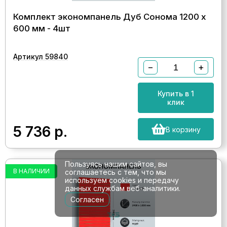
Комплект экономпанель Дуб Сонома 1200 х
600 мм - 4шт
Артикул 59840
−
+
Купить в 1
клик
5 736
р.
В корзину
Пользуясь нашим сайтов, вы
В НАЛИЧИИ
соглашаетесь с тем, что мы
используем cookies и передачу
данных службам веб-аналитики.
Согласен