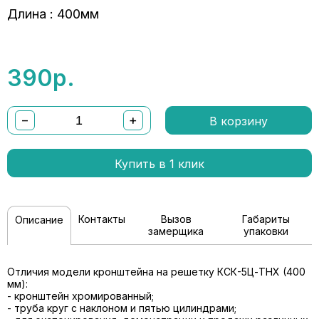
Длина : 400мм
390
р.
−
+
В корзину
Купить в 1 клик
Контакты
Вызов
Габариты
Описание
замерщика
упаковки
Отличия модели кронштейна на решетку КСК-5Ц-ТНХ (400
мм):
- кронштейн хромированный;
- труба круг с наклоном и пятью цилиндрами;