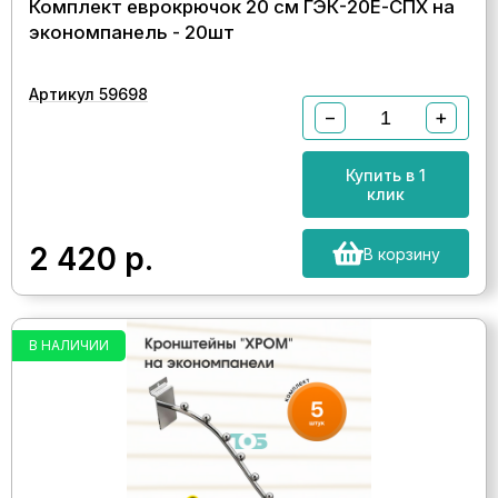
Комплект еврокрючок 20 см ГЭК-20Е-СПХ на
экономпанель - 20шт
Артикул 59698
−
+
Купить в 1
клик
2 420
р.
В корзину
В НАЛИЧИИ