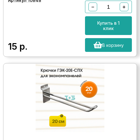
Артикул 10848
−
+
Купить в 1
клик
15
р.
В корзину