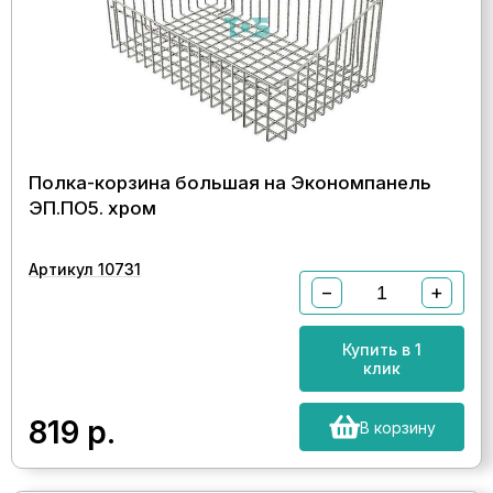
Полка-корзина большая на Экономпанель
ЭП.ПО5. хром
Артикул 10731
−
+
Купить в 1
клик
819
р.
В корзину