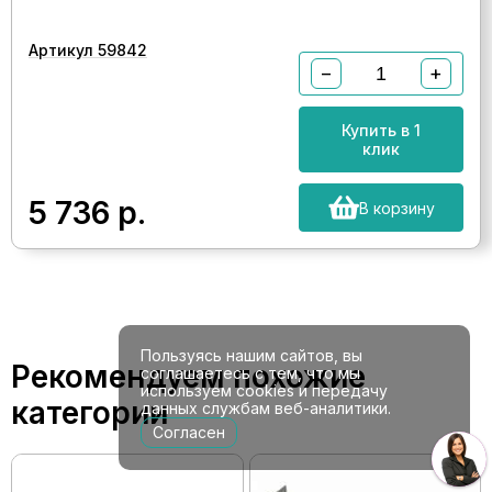
Артикул 59842
−
+
Купить в 1
клик
5 736
р.
В корзину
Пользуясь нашим сайтов, вы
Рекомендуем похожие
соглашаетесь с тем, что мы
используем cookies и передачу
категории
данных службам веб-аналитики.
Согласен