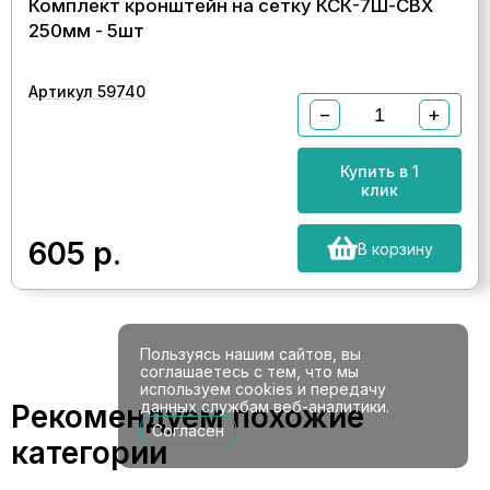
Комплект кронштейн на сетку КСК-7Ш-СВХ
250мм - 5шт
Артикул 59740
−
+
Купить в 1
клик
605
р.
В корзину
Пользуясь нашим сайтов, вы
соглашаетесь с тем, что мы
используем cookies и передачу
данных службам веб-аналитики.
Рекомендуем похожие
Согласен
категории