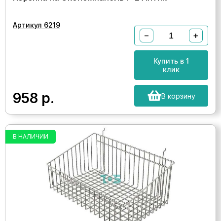
Артикул 6219
−
+
Купить в 1
клик
958
р.
В корзину
В НАЛИЧИИ