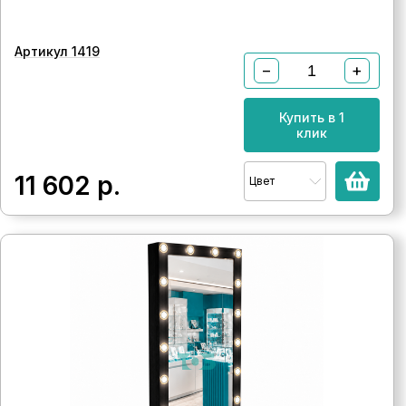
Артикул 1419
−
+
Купить в 1
клик
11 602
р.
Цвет