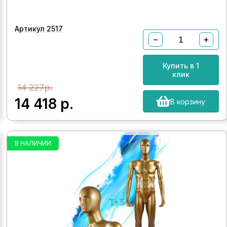
Артикул 2517
−
+
Купить в 1
клик
14 227р.
14 418
р.
В корзину
В НАЛИЧИИ