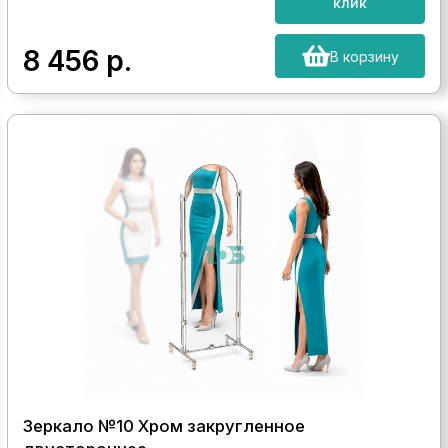
клик
8 456
р.
В корзину
Зеркало №10 Хром закругленное