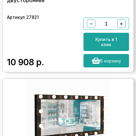
двустороннее
Артикул 27821
−
+
Купить в 1
клик
10 908
р.
В корзину