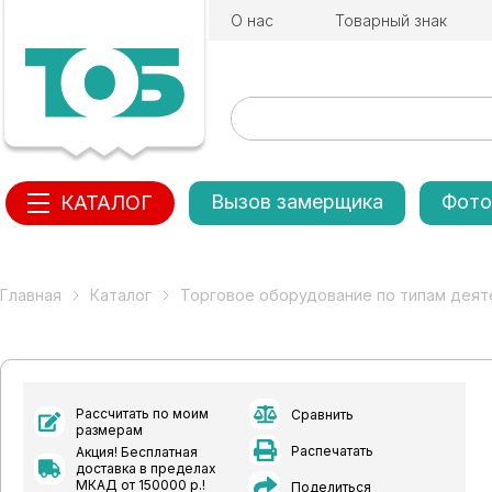
О нас
Товарный знак
Вызов замерщика
Фото
КАТАЛОГ
Главная
Каталог
Торговое оборудование по типам деят
Рассчитать по моим
Сравнить
размерам
Распечатать
Акция! Бесплатная
доставка в пределах
МКАД от 150000 р.!
Поделиться