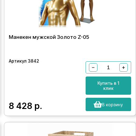
Манекен мужской Золото Z-05
Артикул 3842
−
+
Купить в 1
клик
8 428
р.
В корзину