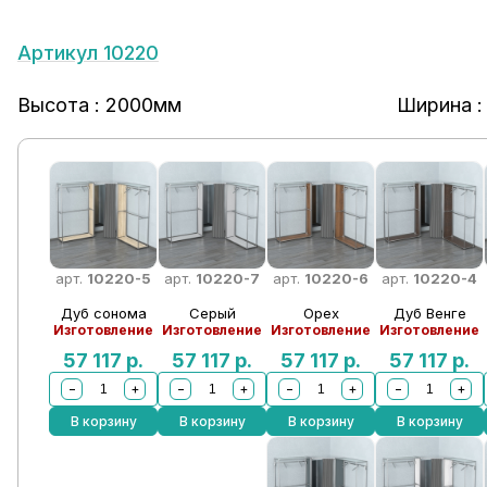
Артикул 10220
Высота : 2000мм
Ширина :
арт.
10220-5
арт.
10220-7
арт.
10220-6
арт.
10220-4
Дуб сонома
Серый
Орех
Дуб Венге
Изготовление
Изготовление
Изготовление
Изготовление
57 117
р.
57 117
р.
57 117
р.
57 117
р.
−
+
−
+
−
+
−
+
В корзину
В корзину
В корзину
В корзину