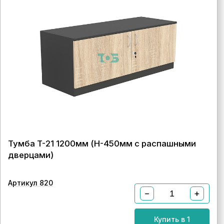
Тумба T-21 1200мм (H-450мм с распашными
дверцами)
Артикул 820
−
+
Купить в 1