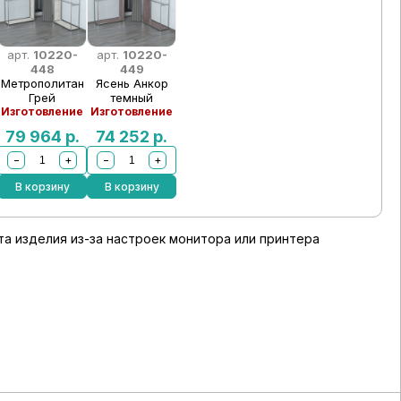
арт.
10220-
арт.
10220-
448
449
Метрополитан
Ясень Анкор
Грей
темный
Изготовление
Изготовление
79 964
р.
74 252
р.
−
+
−
+
В корзину
В корзину
а изделия из-за настроек монитора или принтера