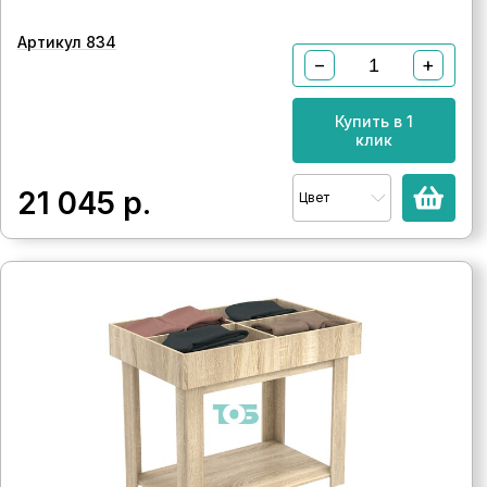
Артикул 834
−
+
Купить в 1
клик
21 045
р.
Цвет