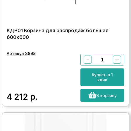
КДР01 Корзина для распродаж большая
600х600
Артикул 3898
−
+
Купить в 1
клик
4 212
р.
В корзину