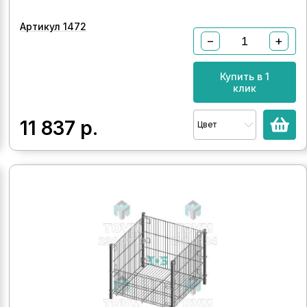
Артикул 1472
−
+
Купить в 1
клик
11 837
р.
Цвет