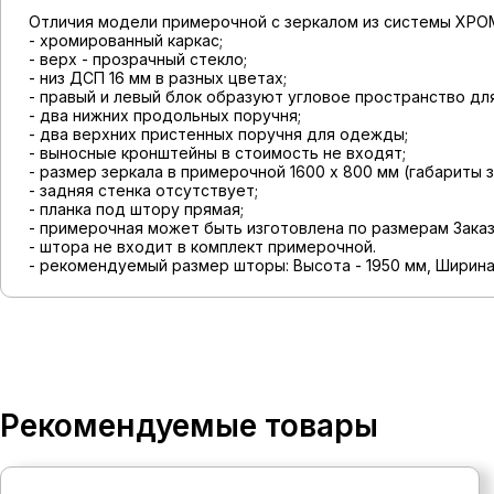
Отличия модели примерочной с зеркалом из системы ХРОМ
- хромированный каркас;
- верх - прозрачный стекло;
- низ ДСП 16 мм в разных цветах;
- правый и левый блок образуют угловое пространство дл
- два нижних продольных поручня;
- два верхних пристенных поручня для одежды;
- выносные кронштейны в стоимость не входят;
- размер зеркала в примерочной 1600 х 800 мм (габариты 
- задняя стенка отсутствует;
- планка под штору прямая;
- примерочная может быть изготовлена по размерам Заказ
- штора не входит в комплект примерочной.
- рекомендуемый размер шторы: Высота - 1950 мм, Ширина 
Рекомендуемые товары