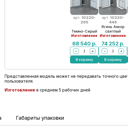
арт.
10220-
арт.
10220-
295
446
Ясень Анкор
Темно-Серый
светлый
Изготовление
Изготовление
68 540
р.
74 252
р.
−
+
−
+
В корзину
В корзину
Представленная модель может не передавать точного цвет
пользователя.
Изготовление
в среднем 5 рабочих дней
а
Габариты упаковки