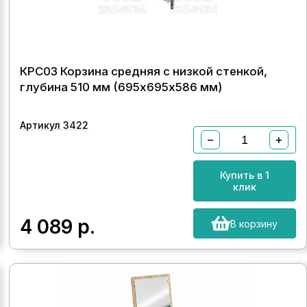
КРС03 Корзина средняя с низкой стенкой,
глубина 510 мм (695х695х586 мм)
Артикул 3422
−
+
Купить в 1
клик
4 089
р.
В корзину