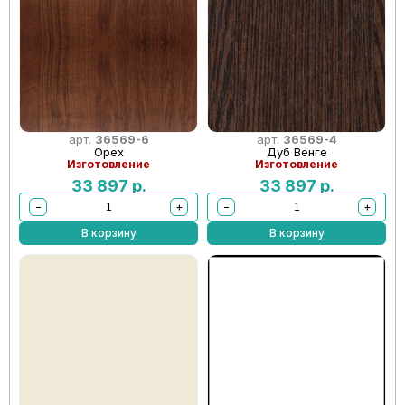
арт.
36569-6
арт.
36569-4
Орех
Дуб Венге
Изготовление
Изготовление
33 897
р.
33 897
р.
−
+
−
+
В корзину
В корзину