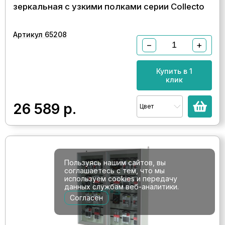
зеркальная с узкими полками серии Collecto
Артикул 65208
−
+
Купить в 1
клик
26 589
р.
Цвет
Пользуясь нашим сайтов, вы
соглашаетесь с тем, что мы
используем cookies и передачу
данных службам веб-аналитики.
Согласен