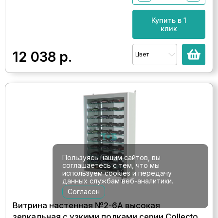
Купить в 1
клик
12 038
р.
Цвет
Пользуясь нашим сайтов, вы
соглашаетесь с тем, что мы
используем cookies и передачу
данных службам веб-аналитики.
Согласен
Витрина настенная №2-6А высокая
зеркальная с узкими полками серии Collecto