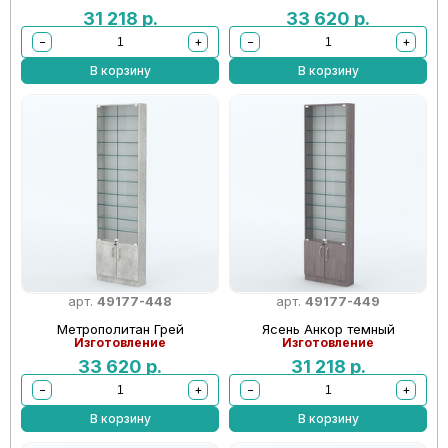
31 218
р.
33 620
р.
−
+
−
+
В корзину
В корзину
арт.
49177-448
арт.
49177-449
Метрополитан Грей
Ясень Анкор темный
Изготовление
Изготовление
33 620
р.
31 218
р.
−
+
−
+
В корзину
В корзину