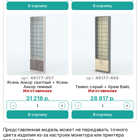
В корзину
В корзину
арт.
49177-457
арт.
49177-465
Ясень Анкор светлый + Ясень
Анкор темный
Темно-серый + Крем Вайс
Изготовление
Изготовление
31 218
р.
28 817
р.
−
+
−
+
В корзину
В корзину
Представленная модель может не передавать точного
цвета изделия из-за настроек монитора или принтера