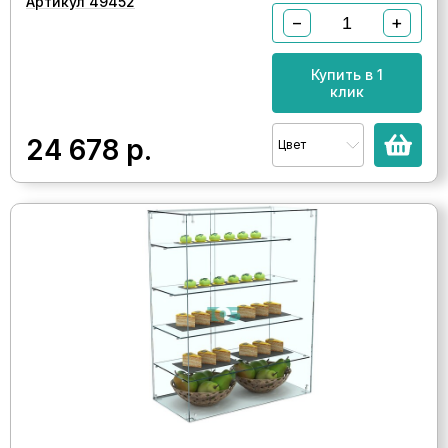
Артикул 49452
−
+
Купить в 1
клик
24 678
р.
Цвет