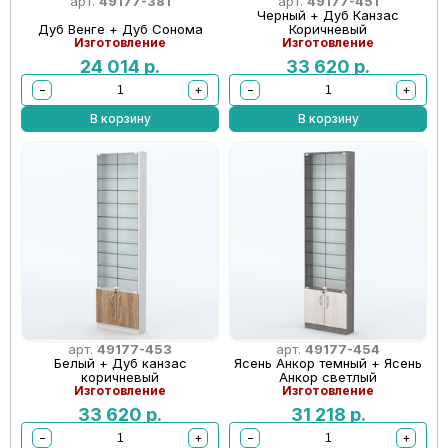
арт.
49177-381
арт.
49177-451
Черный + Дуб Канзас
Дуб Венге + Дуб Сонома
Коричневый
Изготовление
Изготовление
24 014
р.
33 620
р.
−
+
−
+
В корзину
В корзину
арт.
49177-453
арт.
49177-454
Белый + Дуб канзас
Ясень Анкор темный + Ясень
коричневый
Анкор светлый
Изготовление
Изготовление
33 620
р.
31 218
р.
−
+
−
+