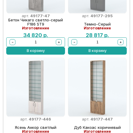
арт.
49177-47
арт.
49177-295
Бетон Чикаго светло-серый
F186 ST9
Темно-Серый
Изготовление
Изготовление
34 820
р.
28 817
р.
−
+
−
+
В корзину
В корзину
арт.
49177-446
арт.
49177-447
Ясень Анкор светлый
Дуб Канзас коричневый
Изготовление
Изготовление